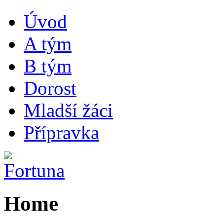
Úvod
A tým
B tým
Dorost
Mladší žáci
Přípravka
Home