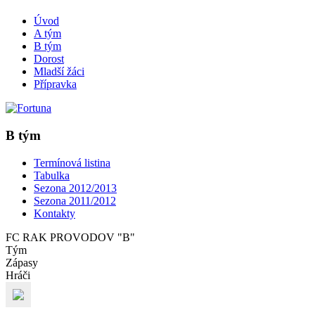
Úvod
A tým
B tým
Dorost
Mladší žáci
Přípravka
B tým
Termínová listina
Tabulka
Sezona 2012/2013
Sezona 2011/2012
Kontakty
FC RAK PROVODOV "B"
Tým
Zápasy
Hráči