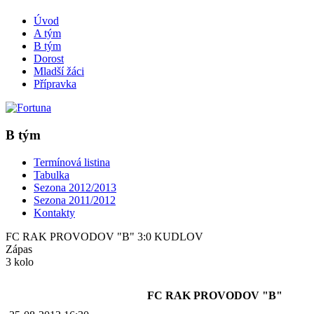
Úvod
A tým
B tým
Dorost
Mladší žáci
Přípravka
B tým
Termínová listina
Tabulka
Sezona 2012/2013
Sezona 2011/2012
Kontakty
FC RAK PROVODOV "B" 3:0 KUDLOV
Zápas
3 kolo
FC RAK PROVODOV "B"