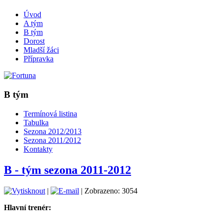
Úvod
A tým
B tým
Dorost
Mladší žáci
Přípravka
B tým
Termínová listina
Tabulka
Sezona 2012/2013
Sezona 2011/2012
Kontakty
B - tým sezona 2011-2012
|
| Zobrazeno: 3054
Hlavní trenér: