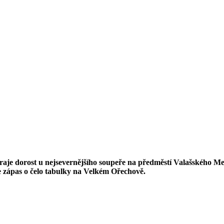
je dorost u nejsevernějšího soupeře na předměstí Valašského Meziř
je zápas o čelo tabulky na Velkém Ořechově.