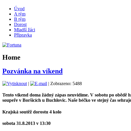
Úvod
A tým
B tým
Dorost
Mladší žáci
Přípravka
Home
Pozvánka na víkend
|
| Zobrazeno: 5488
Tento víkend doma žádný zápas neuvidíme. V sobotu po obědě hra
soupeře v Boršicích u Buchlovic. Naše béčko ve stejný čas sehra
Krajská soutěž dorostu 4 kolo
sobota 31.8.2013 v 13:30