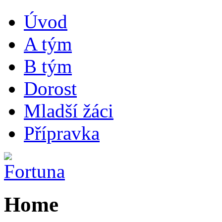
Úvod
A tým
B tým
Dorost
Mladší žáci
Přípravka
Home