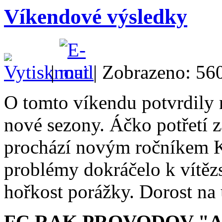
Víkendové výsledky
|
| Zobrazeno: 56
O tomto víkendu potvrdily
nové sezony. Áčko potřetí z
prochází novým ročníkem K
problémy dokráčelo k vítězs
hořkost porážky. Dorost na 
FC RAK PROVODOV "A" 