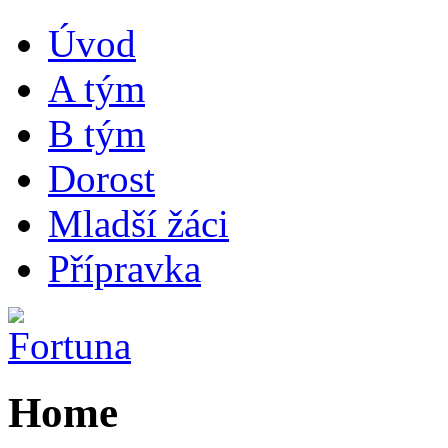
Úvod
A tým
B tým
Dorost
Mladší žáci
Přípravka
Home