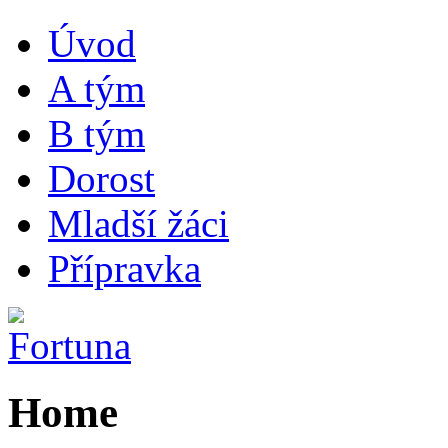
Úvod
A tým
B tým
Dorost
Mladší žáci
Přípravka
Home