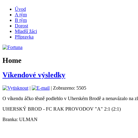
Úvod
A tým
B tým
Dorost
Mladší žáci
Přípravka
Home
Víkendové výsledky
|
| Zobrazeno: 5505
O víkendu áčko těsně podlehlo v Uherském Brodě a nenavázalo na zl
UHERSKÝ BROD - FC RAK PROVODOV "A" 2:1 (2:1)
Branka: ULMAN