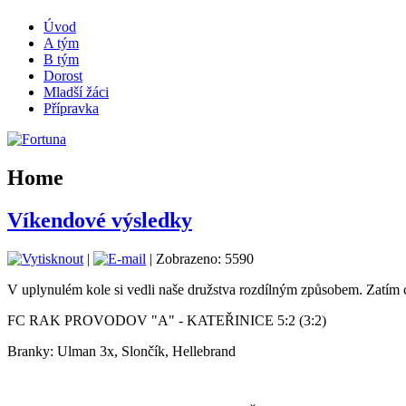
Úvod
A tým
B tým
Dorost
Mladší žáci
Přípravka
Home
Víkendové výsledky
|
| Zobrazeno: 5590
V uplynulém kole si vedli naše družstva rozdílným způsobem. Zatím c
FC RAK PROVODOV "A" - KATEŘINICE 5:2 (3:2)
Branky: Ulman 3x, Slončík, Hellebrand