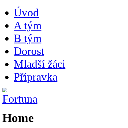
Úvod
A tým
B tým
Dorost
Mladší žáci
Přípravka
Home