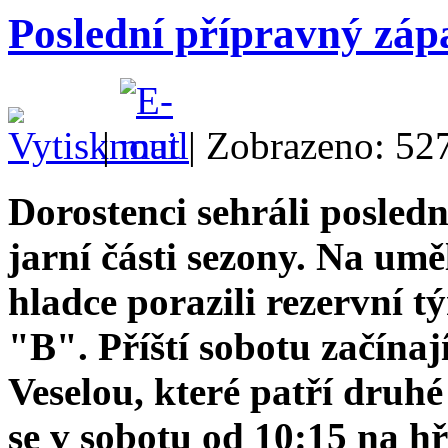
Poslední přípravný záp
|
| Zobrazeno: 52
Dorostenci sehráli posled
jarní části sezony. Na umě
hladce porazili rezervn
"B". Příští sobotu začínaj
Veselou, které patří druhé
se v sobotu od 10:15 na hř