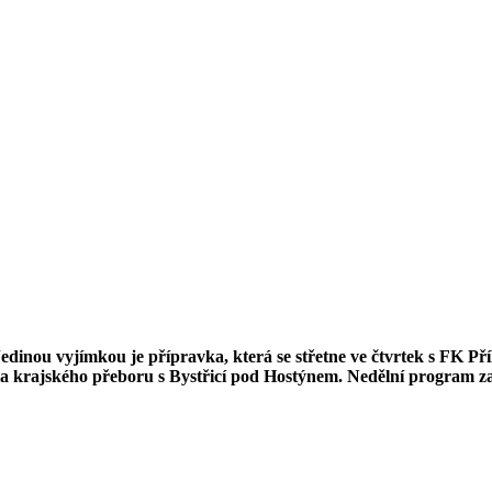
edinou vyjímkou je přípravka, která se střetne ve čtvrtek s FK Pří
ola krajského přeboru s Bystřicí pod Hostýnem. Nedělní program z