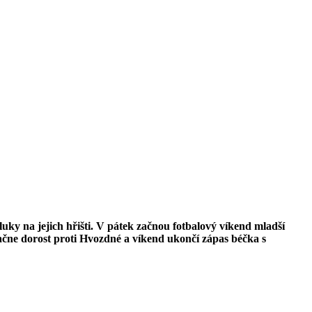
luky na jejich hřišti. V pátek začnou fotbalový víkend mladší
ačne dorost proti Hvozdné a víkend ukončí zápas béčka s