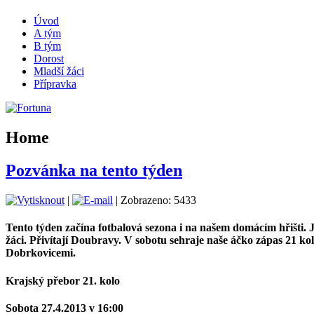
Úvod
A tým
B tým
Dorost
Mladší žáci
Přípravka
Home
Pozvánka na tento týden
|
| Zobrazeno: 5433
Tento týden začína fotbalová sezona i na našem domácím hřišti. J
žáci. Přivítají Doubravy. V sobotu sehraje naše áčko zápas 21 k
Dobrkovicemi.
Krajský přebor 21. kolo
Sobota 27.4.2013 v 16:00