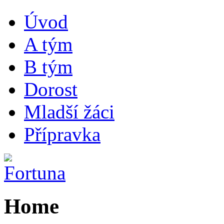
Úvod
A tým
B tým
Dorost
Mladší žáci
Přípravka
Home