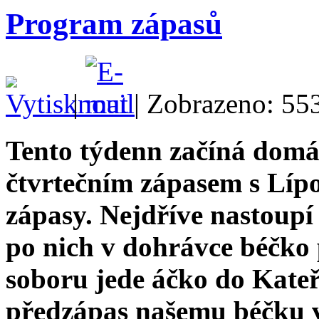
Program zápasů
|
| Zobrazeno: 55
Tento týdenn začíná dom
čtvrtečním zápasem s Lípo
zápasy. Nejdříve nastoupí
po nich v dohrávce béčko 
soboru jede áčko do Kateř
předzápas našemu béčku v