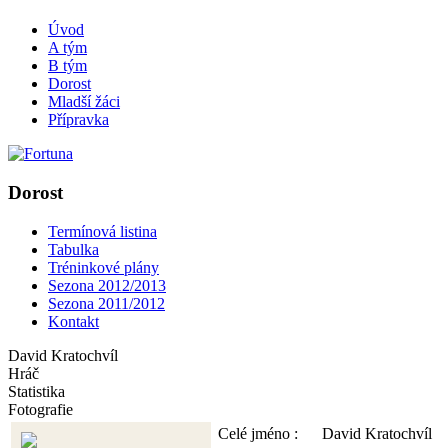
Úvod
A tým
B tým
Dorost
Mladší žáci
Přípravka
Dorost
Termínová listina
Tabulka
Tréninkové plány
Sezona 2012/2013
Sezona 2011/2012
Kontakt
David Kratochvíl
Hráč
Statistika
Fotografie
Celé jméno :
David Kratochvíl