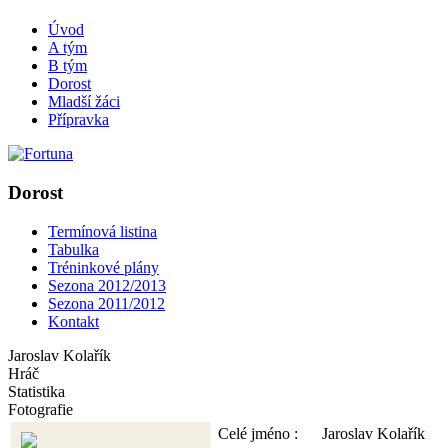
Úvod
A tým
B tým
Dorost
Mladší žáci
Přípravka
Dorost
Termínová listina
Tabulka
Tréninkové plány
Sezona 2012/2013
Sezona 2011/2012
Kontakt
Jaroslav Kolařík
Hráč
Statistika
Fotografie
Celé jméno :
Jaroslav Kolařík