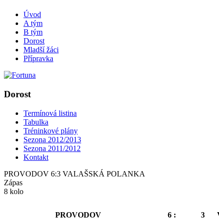
Úvod
A tým
B tým
Dorost
Mladší žáci
Přípravka
Dorost
Termínová listina
Tabulka
Tréninkové plány
Sezona 2012/2013
Sezona 2011/2012
Kontakt
PROVODOV 6:3 VALAŠSKÁ POLANKA
Zápas
8 kolo
PROVODOV
6 :
3