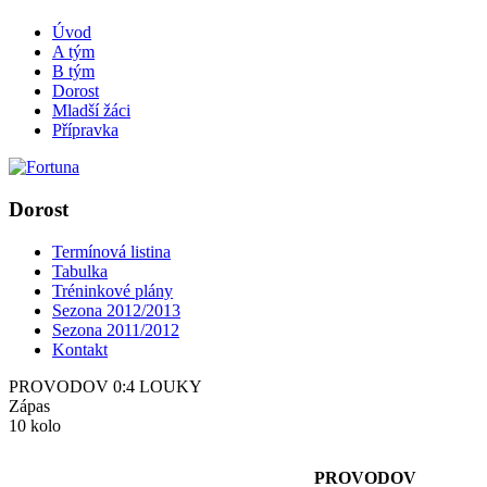
Úvod
A tým
B tým
Dorost
Mladší žáci
Přípravka
Dorost
Termínová listina
Tabulka
Tréninkové plány
Sezona 2012/2013
Sezona 2011/2012
Kontakt
PROVODOV 0:4 LOUKY
Zápas
10 kolo
PROVODOV