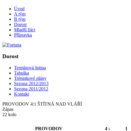
Úvod
A tým
B tým
Dorost
Mladší žáci
Přípravka
Dorost
Termínová listina
Tabulka
Tréninkové plány
Sezona 2012/2013
Sezona 2011/2012
Kontakt
PROVODOV 4:1 ŠTÍTNÁ NAD VLÁŘÍ
Zápas
22 kolo
PROVODOV
4 :
1